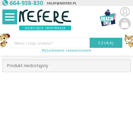
664-938-830
SKLEP@NEFERE.PL
SZUKAJ
Wpisz czego szukasz?
Wyszukiwanie zaawansowane
Marka:
Produkt niedostępny
Kategoria:
Wiek
dziecka:
Płeć dziecka:
Cena od:
Cena do: