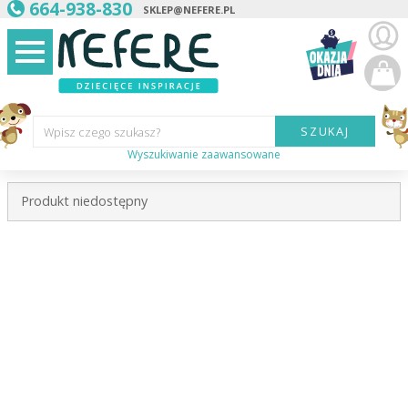
664-938-830
SKLEP@NEFERE.PL
SZUKAJ
Wpisz czego szukasz?
Wyszukiwanie zaawansowane
Marka:
Produkt niedostępny
Kategoria:
Wiek
dziecka:
Płeć dziecka:
Cena od:
Cena do: