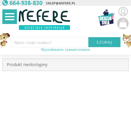
664-938-830
SKLEP@NEFERE.PL
SZUKAJ
Wpisz czego szukasz?
Wyszukiwanie zaawansowane
Marka:
Produkt niedostępny
Kategoria:
Wiek
dziecka:
Płeć dziecka:
Cena od:
Cena do: