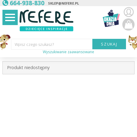
664-938-830
SKLEP@NEFERE.PL
SZUKAJ
Wpisz czego szukasz?
Wyszukiwanie zaawansowane
Marka:
Produkt niedostępny
Kategoria:
Wiek
dziecka:
Płeć dziecka:
Cena od:
Cena do: