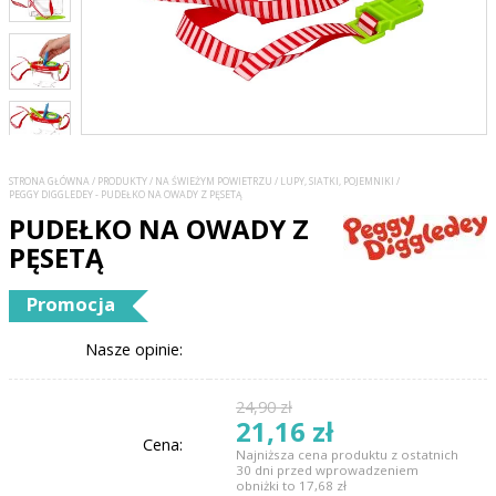
STRONA GŁÓWNA
/
PRODUKTY
/
NA ŚWIEŻYM POWIETRZU
/
LUPY, SIATKI, POJEMNIKI
/
PEGGY DIGGLEDEY - PUDEŁKO NA OWADY Z PĘSETĄ
PUDEŁKO NA OWADY Z
PĘSETĄ
Promocja
Nasze opinie:
24,90 zł
21,16 zł
Cena:
Najniższa cena produktu z ostatnich
30 dni przed wprowadzeniem
obniżki to 17,68 zł