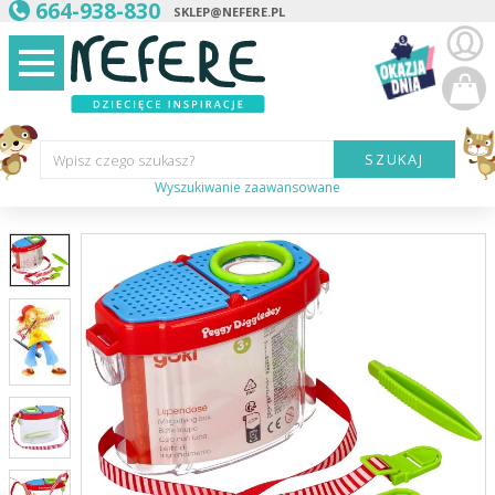
664-938-830
SKLEP@NEFERE.PL
SZUKAJ
Wpisz czego szukasz?
Wyszukiwanie zaawansowane
Marka:
Kategoria:
Wiek
dziecka:
Płeć dziecka:
Cena od:
Cena do: