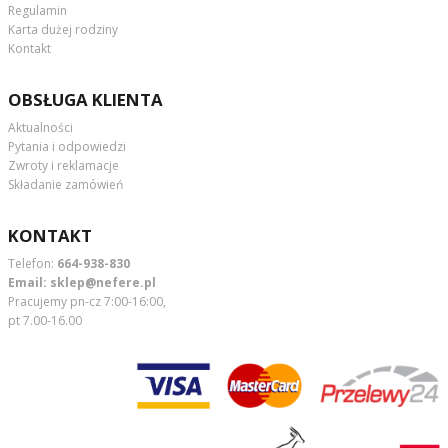
Regulamin
Karta dużej rodziny
Kontakt
OBSŁUGA KLIENTA
Aktualności
Pytania i odpowiedzi
Zwroty i reklamacje
Składanie zamówień
KONTAKT
Telefon:
664-938-830
Email:
sklep@nefere.pl
Pracujemy pn-cz 7:00-16:00,
pt 7.00-16.00