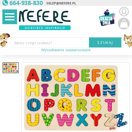
664-938-830
SKLEP@NEFERE.PL
SZUKAJ
Wpisz czego szukasz?
Wyszukiwanie zaawansowane
Marka:
Kategoria:
Wiek
dziecka:
Płeć dziecka:
Cena od:
Cena do: