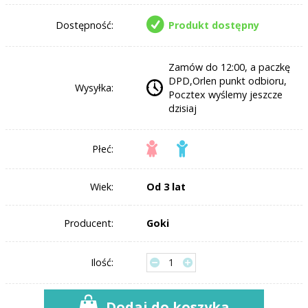
Dostępność:
Produkt dostępny
Zamów do 12:00, a paczkę
DPD,Orlen punkt odbioru,
Wysyłka:
Pocztex wyślemy jeszcze
dzisiaj
Płeć:
Wiek:
Od 3 lat
Producent:
Goki
Ilość:
Dodaj do koszyka