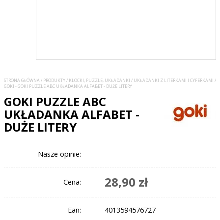
STRONA GŁÓWNA
/
PRODUKTY
/
KLOCKI, PUZZLE, UKŁADANKI
/
UKŁADANKI Z LITERKAMI I CYFERKAMI
/
GOKI - GOKI PUZZLE ABC UKŁADANKA ALFABET - DUŻE LITERY
GOKI PUZZLE ABC
UKŁADANKA ALFABET -
DUŻE LITERY
Nasze opinie:
28,90 zł
Cena:
Ean:
4013594576727