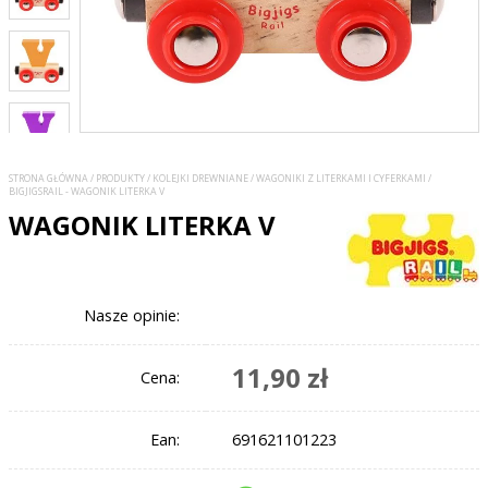
STRONA GŁÓWNA
/
PRODUKTY
/
KOLEJKI DREWNIANE
/
WAGONIKI Z LITERKAMI I CYFERKAMI
/
BIGJIGSRAIL - WAGONIK LITERKA V
WAGONIK LITERKA V
Nasze opinie:
11,90 zł
Cena:
Ean:
691621101223