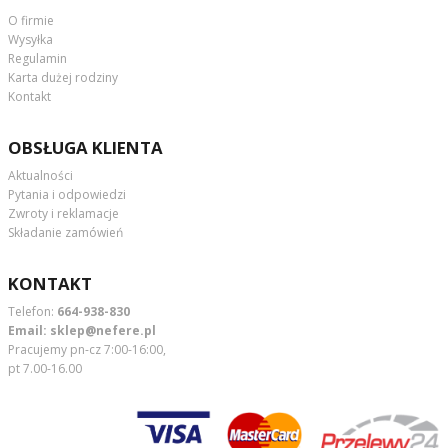
O firmie
Wysyłka
Regulamin
Karta dużej rodziny
Kontakt
OBSŁUGA KLIENTA
Aktualności
Pytania i odpowiedzi
Zwroty i reklamacje
Składanie zamówień
KONTAKT
Telefon:
664-938-830
Email:
sklep@nefere.pl
Pracujemy pn-cz 7:00-16:00,
pt 7.00-16.00