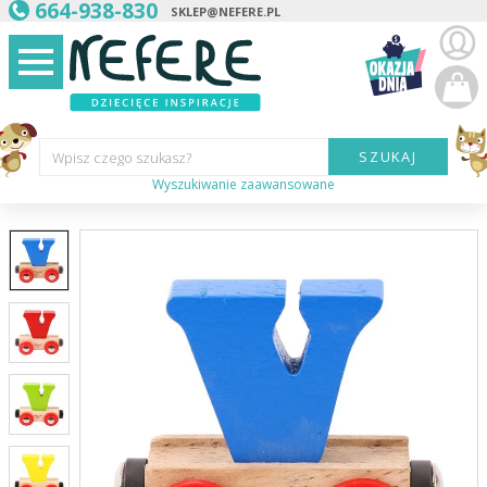
664-938-830
SKLEP@NEFERE.PL
SZUKAJ
Wpisz czego szukasz?
Wyszukiwanie zaawansowane
Marka:
Kategoria:
Wiek
dziecka:
Płeć dziecka:
Cena od:
Cena do: