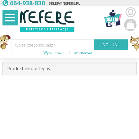
664-938-830
SKLEP@NEFERE.PL
SZUKAJ
Wpisz czego szukasz?
Wyszukiwanie zaawansowane
Marka:
Produkt niedostępny
Kategoria:
Wiek
dziecka:
Płeć dziecka:
Cena od:
Cena do: