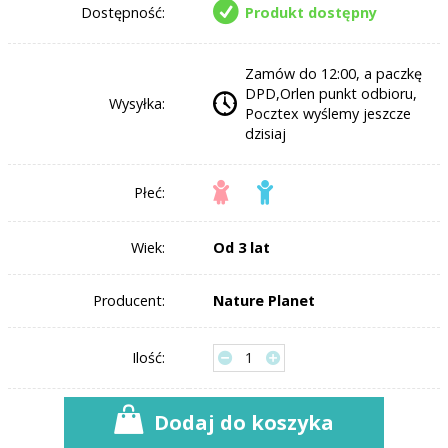
Dostępność:
Produkt dostępny
Zamów do 12:00, a paczkę
DPD,Orlen punkt odbioru,
Wysyłka:
Pocztex wyślemy jeszcze
dzisiaj
Płeć:
Wiek:
Od 3 lat
Producent:
Nature Planet
Ilość:
Dodaj do koszyka