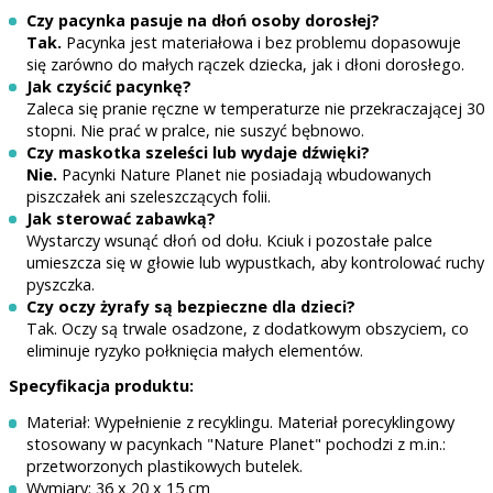
Czy pacynka pasuje na dłoń osoby dorosłej?
Tak.
Pacynka jest materiałowa i bez problemu dopasowuje
się zarówno do małych rączek dziecka, jak i dłoni dorosłego.
Jak czyścić pacynkę?
Zaleca się pranie ręczne w temperaturze nie przekraczającej 30
stopni. Nie prać w pralce, nie suszyć bębnowo.
Czy maskotka szeleści lub wydaje dźwięki?
Nie.
Pacynki Nature Planet nie posiadają wbudowanych
piszczałek ani szeleszczących folii.
Jak sterować zabawką?
Wystarczy wsunąć dłoń od dołu. Kciuk i pozostałe palce
umieszcza się w głowie lub wypustkach, aby kontrolować ruchy
pyszczka.
Czy oczy żyrafy są bezpieczne dla dzieci?
Tak. Oczy są trwale osadzone, z dodatkowym obszyciem, co
eliminuje ryzyko połknięcia małych elementów.
Specyfikacja produktu:
Materiał: Wypełnienie z recyklingu. Materiał porecyklingowy
stosowany w pacynkach "Nature Planet" pochodzi z m.in.:
przetworzonych plastikowych butelek.
Wymiary: 36 x 20 x 15 cm