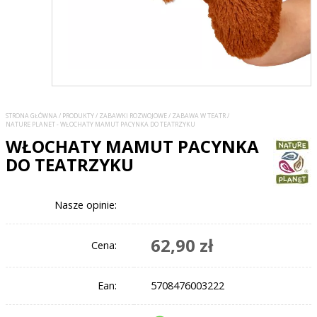
STRONA GŁÓWNA
/
PRODUKTY
/
ZABAWKI ROZWOJOWE
/
ZABAWA W TEATR
/
NATURE PLANET - WŁOCHATY MAMUT PACYNKA DO TEATRZYKU
WŁOCHATY MAMUT PACYNKA
DO TEATRZYKU
Nasze opinie:
62,90 zł
Cena:
Ean:
5708476003222