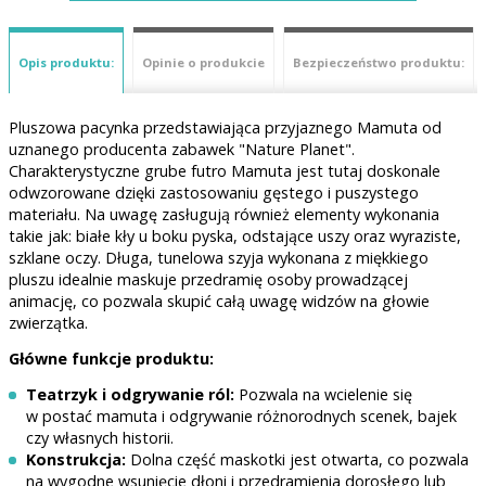
Opis produktu:
Opinie o produkcie
Bezpieczeństwo produktu:
Pluszowa pacynka przedstawiająca przyjaznego Mamuta od
uznanego producenta zabawek "Nature Planet".
Charakterystyczne grube futro Mamuta jest tutaj doskonale
odwzorowane dzięki zastosowaniu gęstego i puszystego
materiału. Na uwagę zasługują również elementy wykonania
takie jak: białe kły u boku pyska, odstające uszy oraz wyraziste,
szklane oczy. Długa, tunelowa szyja wykonana z miękkiego
pluszu idealnie maskuje przedramię osoby prowadzącej
animację, co pozwala skupić całą uwagę widzów na głowie
zwierzątka.
Główne funkcje produktu:
Teatrzyk i odgrywanie ról:
Pozwala na wcielenie się
w postać mamuta i odgrywanie różnorodnych scenek, bajek
czy własnych historii.
Konstrukcja:
Dolna część maskotki jest otwarta, co pozwala
na wygodne wsunięcie dłoni i przedramienia dorosłego lub