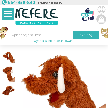
664-938-830
SKLEP@NEFERE.PL
SZUKAJ
Wpisz czego szukasz?
Wyszukiwanie zaawansowane
Marka:
Kategoria:
Wiek
dziecka:
Płeć dziecka:
Cena od:
Cena do: