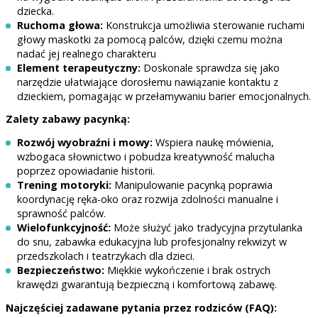
dziecka.
Ruchoma głowa:
Konstrukcja umożliwia sterowanie ruchami
głowy maskotki za pomocą palców, dzięki czemu można
nadać jej realnego charakteru
Element terapeutyczny:
Doskonale sprawdza się jako
narzędzie ułatwiające dorosłemu nawiązanie kontaktu z
dzieckiem, pomagając w przełamywaniu barier emocjonalnych.
Zalety zabawy pacynką:
Rozwój wyobraźni i mowy:
Wspiera naukę mówienia,
wzbogaca słownictwo i pobudza kreatywność malucha
poprzez opowiadanie historii.
Trening motoryki:
Manipulowanie pacynką poprawia
koordynację ręka-oko oraz rozwija zdolności manualne i
sprawność palców.
Wielofunkcyjność:
Może służyć jako tradycyjna przytulanka
do snu, zabawka edukacyjna lub profesjonalny rekwizyt w
przedszkolach i teatrzykach dla dzieci.
Bezpieczeństwo:
Miękkie wykończenie i brak ostrych
krawędzi gwarantują bezpieczną i komfortową zabawę.
Najczęściej zadawane pytania przez rodziców (FAQ):